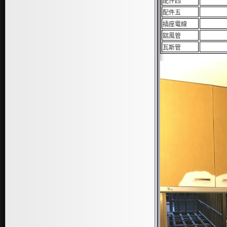
配件四
配件五
插座電線
鋁風管
瓦斯管