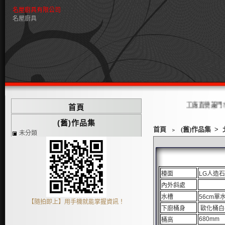
名屋廚具有限公司
名屋廚具
工廠直營兼門市歡迎蒞
首頁
(舊)作品集
首頁
﹥
(舊)作品集
>
未分類
檯面
LG人造石
內外斜處
水槽
56cm單
【隨拍即上】用手機就能掌握資訊！
下廚桶身
歐化桶白(
680mm
桶高