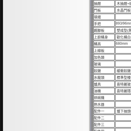
抽屜
木抽屜+
門板
水晶門板V
填縫
893/96m
手把
踢腳板
塑成型(黑
上廚桶身
歐化桶白(
680mm
桶高
上線板
加色類
玻璃
鉸鏈
緩衝鉸鏈
水龍頭
標準型檯
爐具
喜特麗玻璃
油機
喜特麗隱藏油
烘碗機
熱水器
配件一
爐下抽頭拉
配件二
配件三