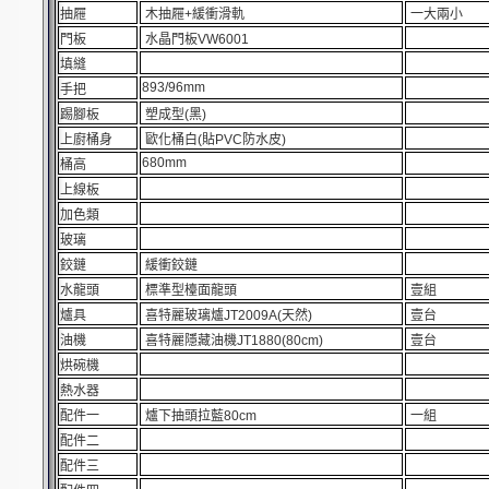
抽屜
木抽屜+緩衝滑軌
一大兩小
門板
水晶門板VW6001
填縫
893/96mm
手把
踢腳板
塑成型(黑)
上廚桶身
歐化桶白(貼PVC防水皮)
680mm
桶高
上線板
加色類
玻璃
鉸鏈
緩衝鉸鏈
水龍頭
標準型檯面龍頭
壹組
爐具
喜特麗玻璃爐JT2009A(天然)
壹台
油機
喜特麗隱藏油機JT1880(80cm)
壹台
烘碗機
熱水器
配件一
爐下抽頭拉藍80cm
一組
配件二
配件三