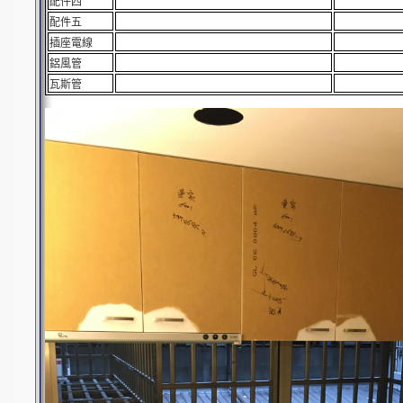
配件四
配件五
插座電線
鋁風管
瓦斯管