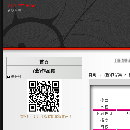
名屋廚具有限公司
名屋廚具
工廠直營兼門市
首頁
(舊)作品集
首頁
﹥
(舊)作品集
>
未分類
檯 面
水 槽
下 廚 桶 身
F
【隨拍即上】用手機就能掌握資訊！
桶 高
門 板