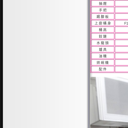
抽 屜
手 把
踢 腳 板
上 廚 桶 身
F
桶 高
鉸 鏈
水 龍 頭
爐 具
油 機
烘 碗 機
配 件