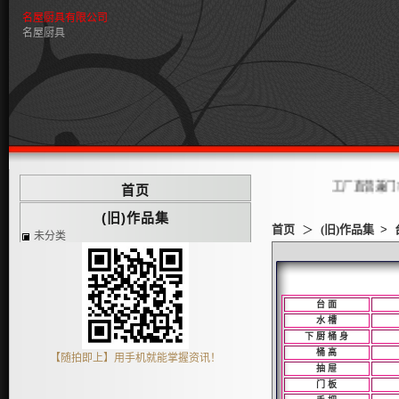
名屋厨具有限公司
名屋厨具
工厂直营兼门市欢
首页
(旧)作品集
首页
＞
(旧)作品集
>
未分类
台 面
水 槽
下 厨 桶 身
桶 高
【随拍即上】用手机就能掌握资讯！
抽 屉
门 板