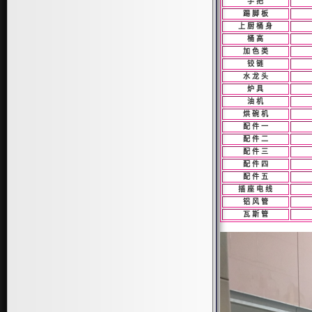
手 把
踢 脚 板
上 厨 桶 身
桶 高
加 色 类
铰 链
水 龙 头
炉 具
油 机
烘 碗 机
配 件 一
配 件 二
配 件 三
配 件 四
配 件 五
插 座 电 线
铝 风 管
瓦 斯 管