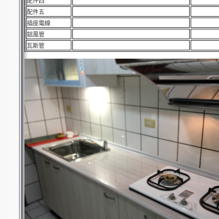
配件四
配件五
插座電線
鋁風管
瓦斯管