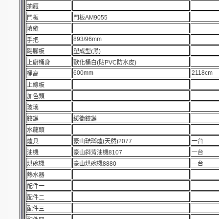
抽屜
門板
門板AM9055
填縫
893/96mm
手把
踢腳板
塑成型(黑)
上廚桶身
歐化桶白(貼PVC防水皮)
600mm
2118cm
桶高
上線板
加色類
玻璃
鉸鏈
緩衝鉸鏈
水龍頭
爐具
豪山琺瑯爐(天然)2077
一台
油機
豪山斜背油機8107
一台
烘碗機
豪山烘碗機8880
一台
熱水器
配件一
配件二
配件三