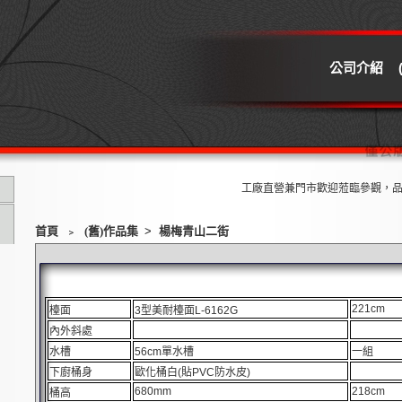
公司介紹
工廠直營兼門市歡迎蒞臨參觀，品質保證又有
首頁
﹥
(舊)作品集
>
楊梅青山二街
221cm
檯面
3型美耐檯面L-6162G
內外斜處
水槽
56cm單水槽
一組
下廚桶身
歐化桶白(貼PVC防水皮)
680mm
218cm
桶高