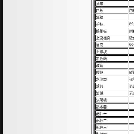
抽屜
門板
門
填縫
89
手把
踢腳板
同
上廚桶身
歐
60
桶高
上線板
加色類
玻璃
鉸鏈
緩
水龍頭
標
爐具
豪
油機
豪
烘碗機
熱水器
配件一
配件二
配件三