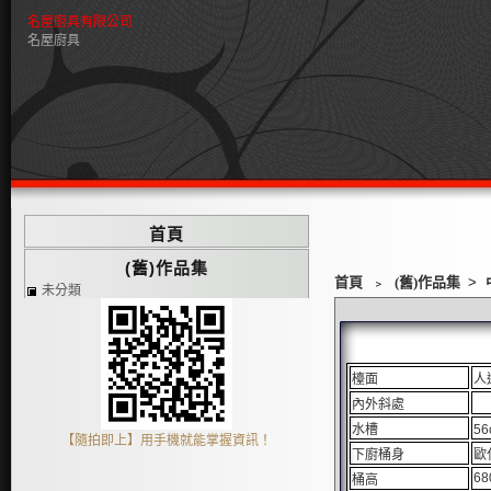
名屋廚具有限公司
名屋廚具
首頁
(舊)作品集
首頁
﹥
(舊)作品集
>
未分類
檯面
人
內外斜處
水槽
5
【隨拍即上】用手機就能掌握資訊！
下廚桶身
歐
68
桶高