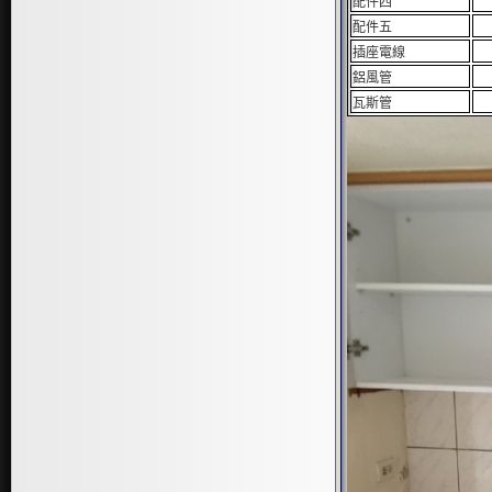
配件四
配件五
插座電線
鋁風管
瓦斯管