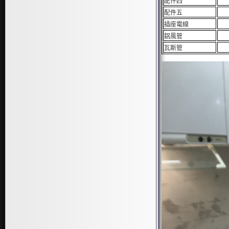
配件四
配件五
插座電線
鋁風管
瓦斯管