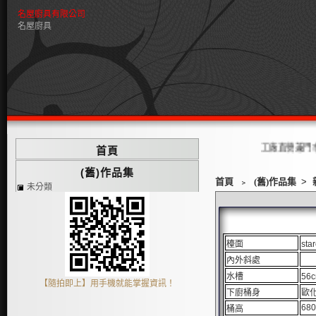
名屋廚具有限公司
名屋廚具
工廠直營兼門市歡迎蒞臨
首頁
(舊)作品集
首頁
﹥
(舊)作品集
>
未分類
檯面
st
內外斜處
水槽
56
【隨拍即上】用手機就能掌握資訊！
下廚桶身
歐化
68
桶高