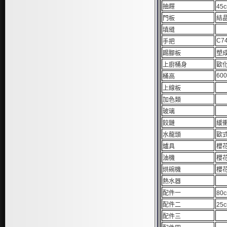
抽屜
45
門板
結晶
填縫
C7
手把
踢腳板
塑成
上廚桶身
歐化
60
桶高
上線板
加色類
玻璃
鉸鏈
緩
水龍頭
歐
爐具
櫻花
油機
櫻花
烘碗機
櫻花
熱水器
配件一
80
配件二
25
配件三