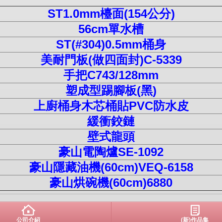
ST1.0mm檯面(154公分)
56cm單水槽
ST(#304)0.5mm桶身
美耐門板(做四面封)C-5339
手把C743/128mm
塑成型踢腳板(黑)
上廚桶身木芯桶貼PVC防水皮
緩衝鉸鏈
壁式龍頭
豪山電陶爐SE-1092
豪山隱藏油機(60cm)VEQ-6158
豪山烘碗機(60cm)6880
公司介紹
(新)作品集