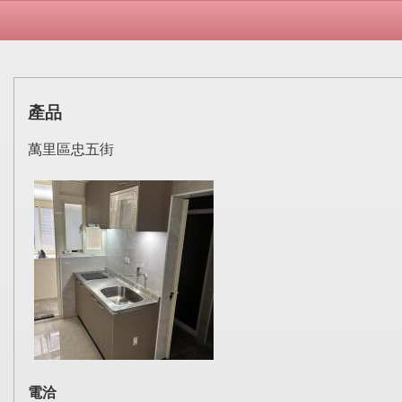
產品
萬里區忠五街
電洽