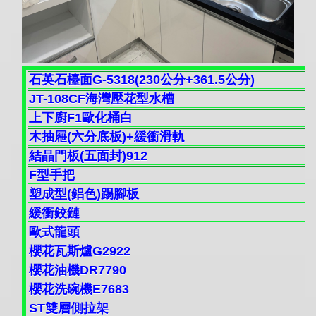
石英石檯面G-5318(230公分+361.5公分)
JT-108CF海灣壓花型水槽
上下廚F1歐化桶白
木抽屜(六分底板)+緩衝滑軌
結晶門板(五面封)912
F型手把
塑成型(鋁色)踢腳板
緩衝鉸鏈
歐式龍頭
櫻花瓦斯爐G2922
櫻花油機DR7790
櫻花洗碗機E7683
ST雙層側拉架