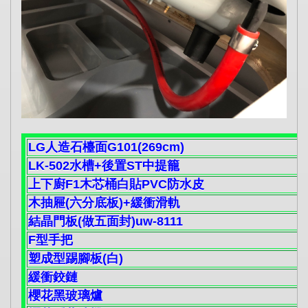
LG人造石檯面G101(269cm)
LK-502水槽+後置ST中提籠
上下廚F1木芯桶白貼PVC防水皮
木抽屜(六分底板)+緩衝滑軌
結晶門板(做五面封)uw-8111
F型手把
塑成型踢腳板(白)
緩衝鉸鏈
櫻花黑玻璃爐