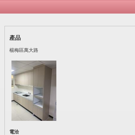
產品
楊梅區萬大路
電洽