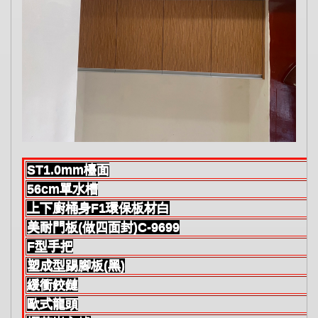
ST1.0mm檯面
56cm單水槽
上下廚桶身F1環保板材白
美耐門板(做四面封)C-9699
F型手把
塑成型踢腳板(黑)
緩衝鉸鏈
歐式龍頭