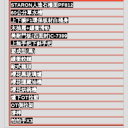
STARON人造石檯面PF812
60公分單水槽
上下櫥F1環保板材白桶身
木抽屜+緩衝滑軌
美耐門板(四面封)C-7399
上無手把下斜手把
塑成型(黑)
緩衝鉸鏈
歐式龍頭
櫻花黑玻璃爐
櫻花隱藏油機
櫻花烘碗機
爐下OT拉籃
OT側拉架
撐桿
拍拍手X3