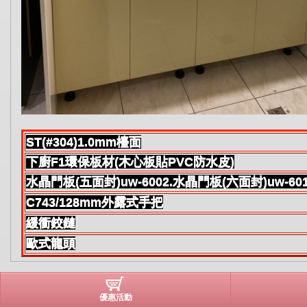
ST(#304)1.0mm檯面
下廚F1環保板材(木心板貼PVC防水皮)
水晶門板(五面封)uw-6002.水晶門板(六面封)uw-60
C743/128mm外露式手把
緩衝鉸鏈
歐式龍頭
優惠活動