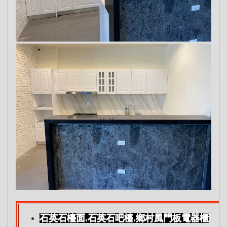
石英石檯面.石英石吧檯.鄉村風門板電器櫃